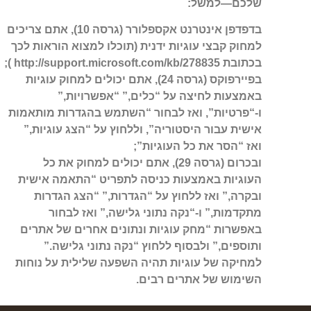
שלכם—למשל:
בדפדפן אינטרנט אקספלורר (גרסה 10), אתם צריכים
למחוק קבצי עוגיות ידנית (תוכלו למצוא הוראות לכך
בכתובת http://support.microsoft.com/kb/278835 );
בפיירפוקס (גרסה 24), אתם יכולים למחוק עוגיות
באמצעות לחיצה על “כלים,” “אפשרויות,”
ו-“פרטיות”, ואז לבחור “השתמש בהגדרות מותאמות
אישית עבור היסטוריה”, וללחוץ על “הצג עוגיות,”
ואז “הסר את כל העוגיות”;
ובכרום (גרסה 29), אתם יכולים למחוק את כל
העוגיות באמצעות כניסה לתפריט “התאמה אישית
ובקרה,” ואז ללחוץ על “הגדרות,” “הצג הגדרות
מתקדמות,” ו-“נקה נתוני גלישה,” ואז לבחור
באפשרות “מחק עוגיות ונתונים אחרים של אתרים
ותוספים,” ולבסוף ללחוץ “נקה נתוני גלישה.”
למחיקה של עוגיות תהיה השפעה שלילית על נוחות
השימוש של אתרים רבים.