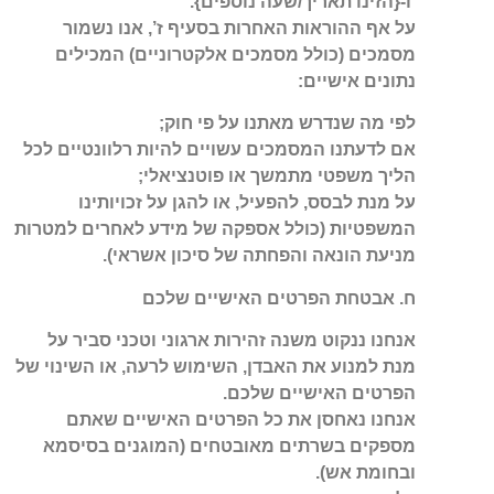
ו-{הזינו תאריך/שעה נוספים}.
על אף ההוראות האחרות בסעיף ז’, אנו נשמור
מסמכים (כולל מסמכים אלקטרוניים) המכילים
נתונים אישיים:
לפי מה שנדרש מאתנו על פי חוק;
אם לדעתנו המסמכים עשויים להיות רלוונטיים לכל
הליך משפטי מתמשך או פוטנציאלי;
על מנת לבסס, להפעיל, או להגן על זכויותינו
המשפטיות (כולל אספקה של מידע לאחרים למטרות
מניעת הונאה והפחתה של סיכון אשראי).
ח. אבטחת הפרטים האישיים שלכם
אנחנו ננקוט משנה זהירות ארגוני וטכני סביר על
מנת למנוע את האבדן, השימוש לרעה, או השינוי של
הפרטים האישיים שלכם.
אנחנו נאחסן את כל הפרטים האישיים שאתם
מספקים בשרתים מאובטחים (המוגנים בסיסמא
ובחומת אש).