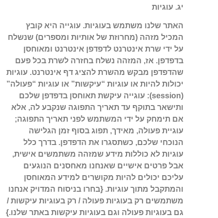
יג. עוגיות
האתר שלנו משתמש בעוגיות. עוגייה היא קובץ
המכיל מזהה (מחרוזת של אותיות ומספרים) שנשלח
על ידי שרת אינטרנט לדפדפן אינטרנט ומאוחסן
בדפדפן. אז, המזהה נשלח בחזרה לשרת בכל פעם
שהדפדפן מבקש מהשרת להציג דף אינטרנט. עוגיות
יכולות להיות או עוגיות “עיקשות” או עוגיות “פעולה”
(session): עוגייה עיקשת תאוחסן בדפדפן שלכם
ותישאר בתוקף עד תאריך התפוגה שנקבע לה, אלא
אם תימחק על ידי המשתמש לפני תאריך התפוגה;
עוגיית פעולה, מאידך, תפוג בסוף זמן הגלישה
הנוכחי שלכם, כשתסגרו את הדפדפן. בדרך כלל
עוגיות לא כוללות מידע שמזהה משתמשים אישית,
אבל פרטים אישיים שאנחנו מאחסנים הנוגעים
עליכם יכולים להיות מקושרים למידע המאוחסן
והמתקבל מתוך עוגיות. {בחרו בניסוח המדויק אנחנו
משתמשים רק בעוגיות פעולה / רק בעוגיות עיקשות /
גם בעוגיות פעולה וגם בעוגיות עיקשות באתר שלנו.}