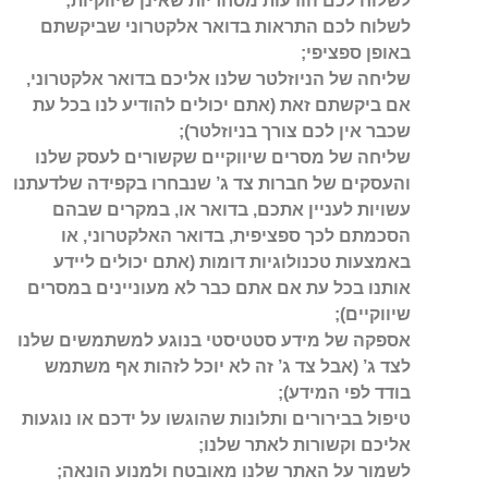
לשלוח לכם הודעות מסחריות שאינן שיווקיות;
לשלוח לכם התראות בדואר אלקטרוני שביקשתם
באופן ספציפי;
שליחה של הניוזלטר שלנו אליכם בדואר אלקטרוני,
אם ביקשתם זאת (אתם יכולים להודיע לנו בכל עת
שכבר אין לכם צורך בניוזלטר);
שליחה של מסרים שיווקיים שקשורים לעסק שלנו
והעסקים של חברות צד ג’ שנבחרו בקפידה שלדעתנו
עשויות לעניין אתכם, בדואר או, במקרים שבהם
הסכמתם לכך ספציפית, בדואר האלקטרוני, או
באמצעות טכנולוגיות דומות (אתם יכולים ליידע
אותנו בכל עת אם אתם כבר לא מעוניינים במסרים
שיווקיים);
אספקה של מידע סטטיסטי בנוגע למשתמשים שלנו
לצד ג’ (אבל צד ג’ זה לא יוכל לזהות אף משתמש
בודד לפי המידע);
טיפול בבירורים ותלונות שהוגשו על ידכם או נוגעות
אליכם וקשורות לאתר שלנו;
לשמור על האתר שלנו מאובטח ולמנוע הונאה;